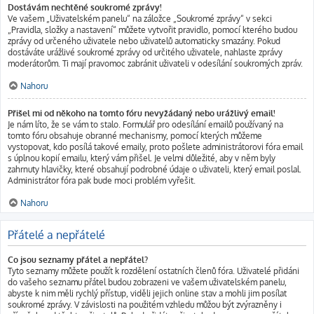
Dostávám nechtěné soukromé zprávy!
Ve vašem „Uživatelském panelu“ na záložce „Soukromé zprávy“ v sekci
„Pravidla, složky a nastavení“ můžete vytvořit pravidlo, pomocí kterého budou
zprávy od určeného uživatele nebo uživatelů automaticky smazány. Pokud
dostáváte urážlivé soukromé zprávy od určitého uživatele, nahlaste zprávy
moderátorům. Ti mají pravomoc zabránit uživateli v odesílání soukromých zpráv.
Nahoru
Přišel mi od někoho na tomto fóru nevyžádaný nebo urážlivý email!
Je nám líto, že se vám to stalo. Formulář pro odesílání emailů používaný na
tomto fóru obsahuje obranné mechanismy, pomocí kterých můžeme
vystopovat, kdo posílá takové emaily, proto pošlete administrátorovi fóra email
s úplnou kopií emailu, který vám přišel. Je velmi důležité, aby v něm byly
zahrnuty hlavičky, které obsahují podrobné údaje o uživateli, který email poslal.
Administrátor fóra pak bude moci problém vyřešit.
Nahoru
Přátelé a nepřátelé
Co jsou seznamy přátel a nepřátel?
Tyto seznamy můžete použít k rozdělení ostatních členů fóra. Uživatelé přidáni
do vašeho seznamu přátel budou zobrazeni ve vašem uživatelském panelu,
abyste k nim měli rychlý přístup, viděli jejich online stav a mohli jim posílat
soukromé zprávy. V závislosti na použitém vzhledu můžou být zvýrazněny i