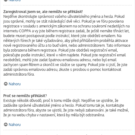
Zaregistroval jsem se, ale nemůžu se přihlásit!
Nejdříve zkontrolujte správnost vašeho uživatelského jména a hesla. Pokud
jsou správné, mohly se stát následující dvě věci. Pokud je ve fóru povolena
registrace v souladu s americkým zákonem na ochranu soukromí nezletilých na
internetu COPPA a vy jste během registrace zadali, že ještě nemáte třináct let,
budete muset postupovat podle instrukcí, které jste obdrželi emailem. Na
některých fórech je také vyžadováno, aby před přihlášením proběhla aktivace
nově registrovaného účtu a to buď vámi, nebo administrátorem. Tato informace
byla zobrazena během registrace. Pokud jste obdrželi registrační email,
pokračujte podle instrukcí, které v něm najdete. Pokud jste registrační email
neobdrželi, mohli jste zadat špatnou emailovou adresu, nebo byl email
zachycen spam filtrem a skončil ve složce se spamy. Pokud jste si jistí, že jste
zadali správnou emailovou adresu, zkuste s prosbou o pomoc kontaktovat
administrátora fóra.
Nahoru
Proč se nemůžu přihlásit?
Existuje několik důvodů, proč k tomu může dojít. Nejdříve se ujistěte, že
zadáváte správné uživatelské jméno a heslo. Pokud tomu tak je, kontaktujte
administrátora fóra, abyste se ujistili, že jste nebyli zabanováni. Je také možné,
že je na webu chyba v nastavení, která by měla být odstraněna.
Nahoru