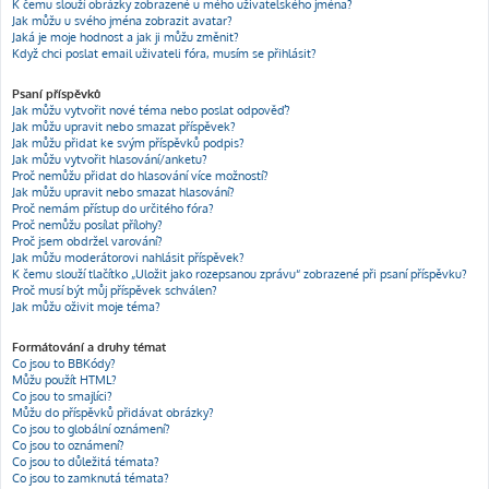
K čemu slouží obrázky zobrazené u mého uživatelského jména?
Jak můžu u svého jména zobrazit avatar?
Jaká je moje hodnost a jak ji můžu změnit?
Když chci poslat email uživateli fóra, musím se přihlásit?
Psaní příspěvků
Jak můžu vytvořit nové téma nebo poslat odpověď?
Jak můžu upravit nebo smazat příspěvek?
Jak můžu přidat ke svým příspěvků podpis?
Jak můžu vytvořit hlasování/anketu?
Proč nemůžu přidat do hlasování více možností?
Jak můžu upravit nebo smazat hlasování?
Proč nemám přístup do určitého fóra?
Proč nemůžu posílat přílohy?
Proč jsem obdržel varování?
Jak můžu moderátorovi nahlásit příspěvek?
K čemu slouží tlačítko „Uložit jako rozepsanou zprávu“ zobrazené při psaní příspěvku?
Proč musí být můj příspěvek schválen?
Jak můžu oživit moje téma?
Formátování a druhy témat
Co jsou to BBKódy?
Můžu použít HTML?
Co jsou to smajlíci?
Můžu do příspěvků přidávat obrázky?
Co jsou to globální oznámení?
Co jsou to oznámení?
Co jsou to důležitá témata?
Co jsou to zamknutá témata?