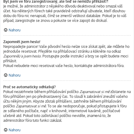
Byl jsem ve fóru zaregistrovaný, ale teď se nemůžu přihlásit?!
Je možné, že administrátor z nějakého důvodu deaktivoval nebo smazal váš
účet. Na některých fórech také pravidelně odstraňují uživatele, kteří dlouhou
dobu do fóra nic nenapsali, čímž se zmenší velikost databáze. Pokud je to váš
případ, zaregistrujte se znovu a pokuste se více zapojit do diskuzí.
Nahoru
Zapomněl jsem heslo!
Nepropadejte panice! Vaše původní heslo nelze sice získat zpět, ale můžete ho
jednoduše resetovat. Přejděte na přihlašovací stránku a klikněte na odkaz
Zapomněl/a jsem heslo
. Postupujte podle instrukcí a brzy se opět budete moci
přihlásit.
Pokud nebudete moci resetovat vaše heslo, kontaktujte administrátora fóra.
Nahoru
Proč se automaticky odhlašuji?
Pokud nezatrhnete během přihlašování políčko
Zapamatovat si mě
zůstanete na
fóru přihlášen jen po přednastavený čas. To slouží k zabránění zneužití vašeho
účtu někým jiným. Abyste zůstali přihlášeni, zatrhněte během přihlašování
políčko
Zapamatovat si mě
. To se ale nedoporučuje, pokud přistupujete k fóru
ze sdíleného počítače, např. v knihovně, internetové kavárně, počítačové
učebně atd. Pokud toto zaškrtávací políčko nevidíte, znamená to, že
administrátor fóra tuto funkci zakázal.
Nahoru