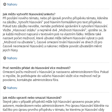
Nahoru
Jak můžu vytvořit hlasování/anketu?
Při posílání nového tématu, nebo při úpravě prvního příspěvku tématu, klikněte
na záložku „Vytvořit hlasování“ pod hlavním formulářem pro text příspěvku.
Pokud tuto záložku nevidíte, nemáte potřebné oprávnění k vytvoření hlasování.
Vložte „Hlasovací otázku“ a nejméně dvě „Možnosti hlasování“, ujistěte se, že
je každá možnost napsaná v textovém poli na vlastním řádku. Můžete také
nastavit počet možností, které uživatel může během hlasování vybrat (v poli
„Možností na uživatele“), časové omezení trvání hlasování ve dnech (0 pro
časově neomezené hlasování) a nakonec můžete povolit uživatelům měnit
jejich hlasy.
Nahoru
Proč nemůžu přidat do hlasování více možností?
Omezení počtu možností v hlasování je nastaveno administrátorem fóra. Pokud
si myslíte, že potřebujete do vašeho hlasování vložit více možností než je
povoleno, kontaktujte administrátora fóra.
Nahoru
Jak můžu upravit nebo smazat hlasování?
Stejně jako v případě příspěvků může být hlasování upraveno pouze jeho
autorem, moderátorem nebo administrátorem. Pro úpravu hlasování klikněte na
tlačítko pro úpravu prvního příspěvku v tématu, ke kterému je hlasování vždy