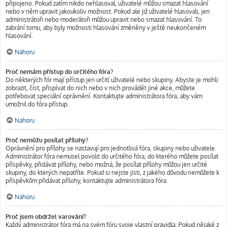
připojeno. Pokud zatím nikdo nehlasoval, uživatelé můžou smazat hlasování
nebo v něm upravit jakoukoliv možnost. Pokud ale již uživatelé hlasovali, jen
administrátoři nebo moderátoři můžou upravit nebo smazat hlasování. To
zabrání tomu, aby byly možnosti hlasování změněny v ještě neukončeném
hlasování.
Nahoru
Proč nemám přístup do určitého fóra?
Do některých fór mají přístup jen určití uživatelé nebo skupiny. Abyste je mohli
zobrazit, číst, přispívat do nich nebo v nich provádět jiné akce, můžete
potřebovat speciální oprávnění. Kontaktujte administrátora fóra, aby vám
umožnil do fóra přístup.
Nahoru
Proč nemůžu posílat přílohy?
Oprávnění pro přílohy se nastavují pro jednotlivá fóra, skupiny nebo uživatele.
Administrátor fóra nemusel povolit do určitého fóra, do kterého můžete posílat
příspěvky, přidávat přílohy, nebo možná, že posílat přílohy můžou jen určité
skupiny, do kterých nepatříte. Pokud si nejste jisti, z jakého důvodu nemůžete k
příspěvkům přidávat přílohy, kontaktujte administrátora fóra.
Nahoru
Proč jsem obdržel varování?
Každý administrátor fóra má na svém fóru svoje vlastní pravidla. Pokud nějaké z