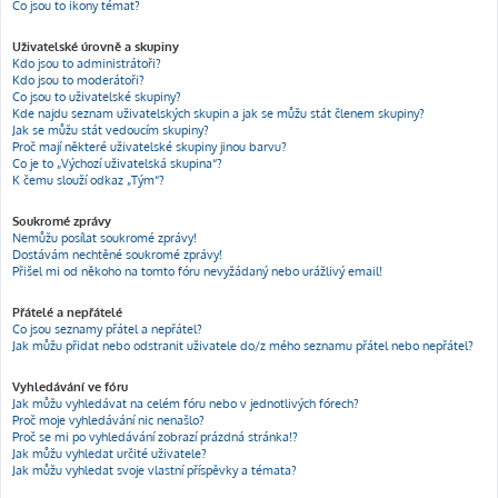
Co jsou to ikony témat?
Uživatelské úrovně a skupiny
Kdo jsou to administrátoři?
Kdo jsou to moderátoři?
Co jsou to uživatelské skupiny?
Kde najdu seznam uživatelských skupin a jak se můžu stát členem skupiny?
Jak se můžu stát vedoucím skupiny?
Proč mají některé uživatelské skupiny jinou barvu?
Co je to „Výchozí uživatelská skupina“?
K čemu slouží odkaz „Tým“?
Soukromé zprávy
Nemůžu posílat soukromé zprávy!
Dostávám nechtěné soukromé zprávy!
Přišel mi od někoho na tomto fóru nevyžádaný nebo urážlivý email!
Přátelé a nepřátelé
Co jsou seznamy přátel a nepřátel?
Jak můžu přidat nebo odstranit uživatele do/z mého seznamu přátel nebo nepřátel?
Vyhledávání ve fóru
Jak můžu vyhledávat na celém fóru nebo v jednotlivých fórech?
Proč moje vyhledávání nic nenašlo?
Proč se mi po vyhledávání zobrazí prázdná stránka!?
Jak můžu vyhledat určité uživatele?
Jak můžu vyhledat svoje vlastní příspěvky a témata?