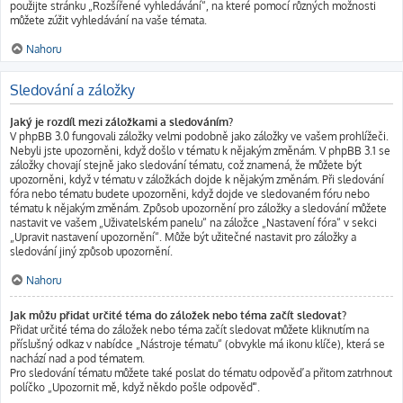
použijte stránku „Rozšířené vyhledávání“, na které pomocí různých možnosti
můžete zúžit vyhledávání na vaše témata.
Nahoru
Sledování a záložky
Jaký je rozdíl mezi záložkami a sledováním?
V phpBB 3.0 fungovali záložky velmi podobně jako záložky ve vašem prohlížeči.
Nebyli jste upozorněni, když došlo v tématu k nějakým změnám. V phpBB 3.1 se
záložky chovají stejně jako sledování tématu, což znamená, že můžete být
upozorněni, když v tématu v záložkách dojde k nějakým změnám. Při sledování
fóra nebo tématu budete upozorněni, když dojde ve sledovaném fóru nebo
tématu k nějakým změnám. Způsob upozornění pro záložky a sledování můžete
nastavit ve vašem „Uživatelském panelu“ na záložce „Nastavení fóra“ v sekci
„Upravit nastavení upozornění“. Může být užitečné nastavit pro záložky a
sledování jiný způsob upozornění.
Nahoru
Jak můžu přidat určité téma do záložek nebo téma začít sledovat?
Přidat určité téma do záložek nebo téma začít sledovat můžete kliknutím na
příslušný odkaz v nabídce „Nástroje tématu“ (obvykle má ikonu klíče), která se
nachází nad a pod tématem.
Pro sledování tématu můžete také poslat do tématu odpověď a přitom zatrhnout
políčko „Upozornit mě, když někdo pošle odpověď“.