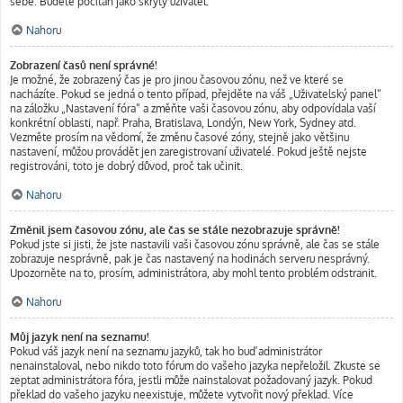
sebe. Budete počítán jako skrytý uživatel.
Nahoru
Zobrazení časů není správné!
Je možné, že zobrazený čas je pro jinou časovou zónu, než ve které se
nacházíte. Pokud se jedná o tento případ, přejděte na váš „Uživatelský panel“
na záložku „Nastavení fóra“ a změňte vaši časovou zónu, aby odpovídala vaší
konkrétní oblasti, např. Praha, Bratislava, Londýn, New York, Sydney atd.
Vezměte prosím na vědomí, že změnu časové zóny, stejně jako většinu
nastavení, můžou provádět jen zaregistrovaní uživatelé. Pokud ještě nejste
registrováni, toto je dobrý důvod, proč tak učinit.
Nahoru
Změnil jsem časovou zónu, ale čas se stále nezobrazuje správně!
Pokud jste si jisti, že jste nastavili vaši časovou zónu správně, ale čas se stále
zobrazuje nesprávně, pak je čas nastavený na hodinách serveru nesprávný.
Upozorněte na to, prosím, administrátora, aby mohl tento problém odstranit.
Nahoru
Můj jazyk není na seznamu!
Pokud váš jazyk není na seznamu jazyků, tak ho buď administrátor
nenainstaloval, nebo nikdo toto fórum do vašeho jazyka nepřeložil. Zkuste se
zeptat administrátora fóra, jestli může nainstalovat požadovaný jazyk. Pokud
překlad do vašeho jazyku neexistuje, můžete vytvořit nový překlad. Více