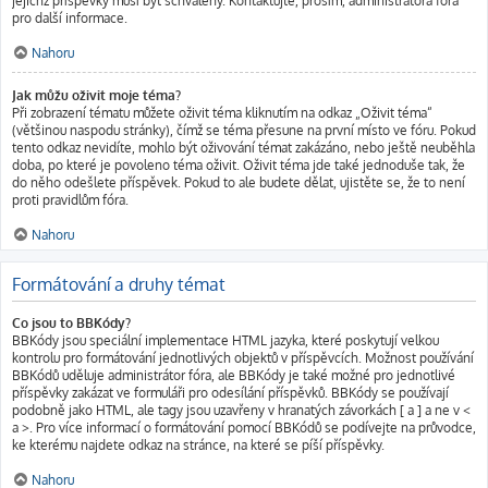
jejichž příspěvky musí být schváleny. Kontaktujte, prosím, administrátora fóra
pro další informace.
Nahoru
Jak můžu oživit moje téma?
Při zobrazení tématu můžete oživit téma kliknutím na odkaz „Oživit téma“
(většinou naspodu stránky), čímž se téma přesune na první místo ve fóru. Pokud
tento odkaz nevidíte, mohlo být oživování témat zakázáno, nebo ještě neuběhla
doba, po které je povoleno téma oživit. Oživit téma jde také jednoduše tak, že
do něho odešlete příspěvek. Pokud to ale budete dělat, ujistěte se, že to není
proti pravidlům fóra.
Nahoru
Formátování a druhy témat
Co jsou to BBKódy?
BBKódy jsou speciální implementace HTML jazyka, které poskytují velkou
kontrolu pro formátování jednotlivých objektů v příspěvcích. Možnost používání
BBKódů uděluje administrátor fóra, ale BBKódy je také možné pro jednotlivé
příspěvky zakázat ve formuláři pro odesílání příspěvků. BBKódy se používají
podobně jako HTML, ale tagy jsou uzavřeny v hranatých závorkách [ a ] a ne v <
a >. Pro více informací o formátování pomocí BBKódů se podívejte na průvodce,
ke kterému najdete odkaz na stránce, na které se píší příspěvky.
Nahoru