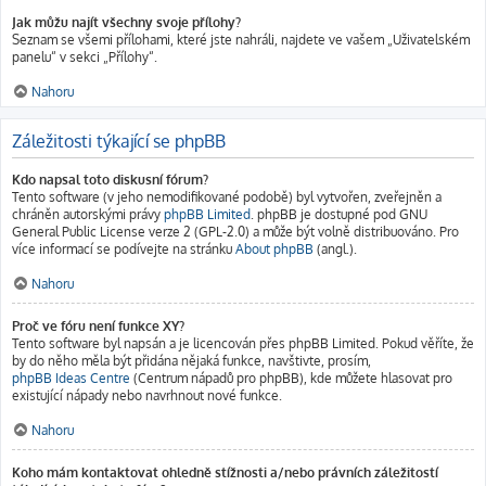
Jak můžu najít všechny svoje přílohy?
Seznam se všemi přílohami, které jste nahráli, najdete ve vašem „Uživatelském
panelu“ v sekci „Přílohy“.
Nahoru
Záležitosti týkající se phpBB
Kdo napsal toto diskusní fórum?
Tento software (v jeho nemodifikované podobě) byl vytvořen, zveřejněn a
chráněn autorskými právy
phpBB Limited
. phpBB je dostupné pod GNU
General Public License verze 2 (GPL-2.0) a může být volně distribuováno. Pro
více informací se podívejte na stránku
About phpBB
(angl.).
Nahoru
Proč ve fóru není funkce XY?
Tento software byl napsán a je licencován přes phpBB Limited. Pokud věříte, že
by do něho měla být přidána nějaká funkce, navštivte, prosím,
phpBB Ideas Centre
(Centrum nápadů pro phpBB), kde můžete hlasovat pro
existující nápady nebo navrhnout nové funkce.
Nahoru
Koho mám kontaktovat ohledně stížnosti a/nebo právních záležitostí