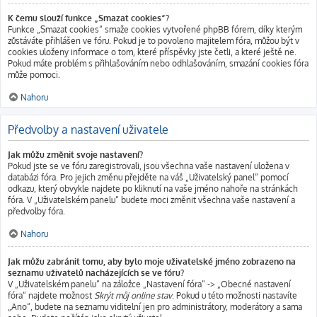
K čemu slouží funkce „Smazat cookies“?
Funkce „Smazat cookies“ smaže cookies vytvořené phpBB fórem, díky kterým
zůstáváte přihlášen ve fóru. Pokud je to povoleno majitelem fóra, můžou být v
cookies uloženy informace o tom, které příspěvky jste četli, a které ještě ne.
Pokud máte problém s přihlašováním nebo odhlašováním, smazání cookies fóra
může pomoci.
Nahoru
Předvolby a nastavení uživatele
Jak můžu změnit svoje nastavení?
Pokud jste se ve fóru zaregistrovali, jsou všechna vaše nastavení uložena v
databázi fóra. Pro jejich změnu přejděte na váš „Uživatelský panel“ pomocí
odkazu, který obvykle najdete po kliknutí na vaše jméno nahoře na stránkách
fóra. V „Uživatelském panelu“ budete moci změnit všechna vaše nastavení a
předvolby fóra.
Nahoru
Jak můžu zabránit tomu, aby bylo moje uživatelské jméno zobrazeno na
seznamu uživatelů nacházejících se ve fóru?
V „Uživatelském panelu“ na záložce „Nastavení fóra“ -> „Obecné nastavení
fóra“ najdete možnost
Skrýt můj online stav
. Pokud u této možnosti nastavíte
„Ano“, budete na seznamu viditelní jen pro administrátory, moderátory a sama