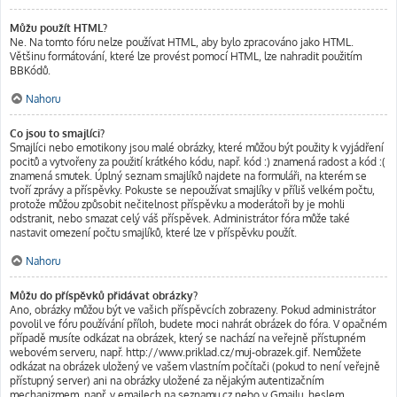
Můžu použít HTML?
Ne. Na tomto fóru nelze používat HTML, aby bylo zpracováno jako HTML.
Většinu formátování, které lze provést pomocí HTML, lze nahradit použitím
BBKódů.
Nahoru
Co jsou to smajlíci?
Smajlíci nebo emotikony jsou malé obrázky, které můžou být použity k vyjádření
pocitů a vytvořeny za použití krátkého kódu, např. kód :) znamená radost a kód :(
znamená smutek. Úplný seznam smajlíků najdete na formuláři, na kterém se
tvoří zprávy a příspěvky. Pokuste se nepoužívat smajlíky v příliš velkém počtu,
protože můžou způsobit nečitelnost příspěvku a moderátoři by je mohli
odstranit, nebo smazat celý váš příspěvek. Administrátor fóra může také
nastavit omezení počtu smajlíků, které lze v příspěvku použít.
Nahoru
Můžu do příspěvků přidávat obrázky?
Ano, obrázky můžou být ve vašich příspěvcích zobrazeny. Pokud administrátor
povolil ve fóru používání příloh, budete moci nahrát obrázek do fóra. V opačném
případě musíte odkázat na obrázek, který se nachází na veřejně přístupném
webovém serveru, např. http://www.priklad.cz/muj-obrazek.gif. Nemůžete
odkázat na obrázek uložený ve vašem vlastním počítači (pokud to není veřejně
přístupný server) ani na obrázky uložené za nějakým autentizačním
mechanizmem, např. v emailech na seznamu.cz nebo v Gmailu, heslem