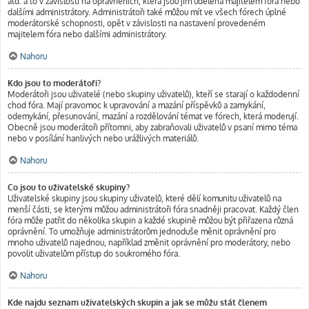
atd. a to v závislosti na oprávněních, která jsou jim udělena majitelem fóra nebo
dalšími administrátory. Administrátoři také můžou mít ve všech fórech úplné
moderátorské schopnosti, opět v závislosti na nastavení provedeném
majitelem fóra nebo dalšími administrátory.
Nahoru
Kdo jsou to moderátoři?
Moderátoři jsou uživatelé (nebo skupiny uživatelů), kteří se starají o každodenní
chod fóra. Mají pravomoc k upravování a mazání příspěvků a zamykání,
odemykání, přesunování, mazání a rozdělování témat ve fórech, která moderují.
Obecně jsou moderátoři přítomni, aby zabraňovali uživatelů v psaní mimo téma
nebo v posílání hanlivých nebo urážlivých materiálů.
Nahoru
Co jsou to uživatelské skupiny?
Uživatelské skupiny jsou skupiny uživatelů, které dělí komunitu uživatelů na
menší části, se kterými můžou administrátoři fóra snadněji pracovat. Každý člen
fóra může patřit do několika skupin a každé skupině můžou být přiřazena různá
oprávnění. To umožňuje administrátorům jednoduše měnit oprávnění pro
mnoho uživatelů najednou, například změnit oprávnění pro moderátory, nebo
povolit uživatelům přístup do soukromého fóra.
Nahoru
Kde najdu seznam uživatelských skupin a jak se můžu stát členem