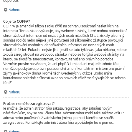
doporučit.
Nahoru
Co je to COPPA?
COPPA je americký zákon z roku 1998 na ochranu soukromí nezletilých na
internetu. Tento zákon vyžaduje, aby webové stránky, které mohou potenciálně
shromažďovat informace od nezletilých osob mladších 13 let, získaly písemný
souhlas rodičů nebo nějaké jiné potvrzení od zákonného zástupce povolující
shromažďování osobních identifikačních informací od nezletilých osob
mladších 13 let. Pokud si nejste jisti, jestli se toto týká vás, jako někoho, kdo se
zkouší zaregistrovat na webovou stránku, nebo se to týká webové stránky, na
kterou se zkoušíte zaregistrovat, kontaktujte vašeho právního poradce.
Vezměte prosím na vědomí, že ani phpBB Limited ani majitelé tohoto fóra
nemůžou poskytovat právní poradenství a není kontaktním místem pro právní
zájmy jakéhokoliv druhu, kromě těch uvedených v otázce „Koho mám
kontaktovat ohledně stížnosti a/nebo právních záležitostí týkajících se tohoto
fóra?“.
Nahoru
Proč se nemůžu zaregistrovat?
Je možné, že administrátor fóra zakázal registrace, aby zabránil novým
návštěvníkům, aby se stali členy fóra. Administrátor mohl také zakázat vaši IP
adresu nebo používání uživatelského jména, pomocí kterého se snažíš
zaregistrovat. Kontaktujte administrátora fóra a požádejte ho o pomoc.
Nahoru