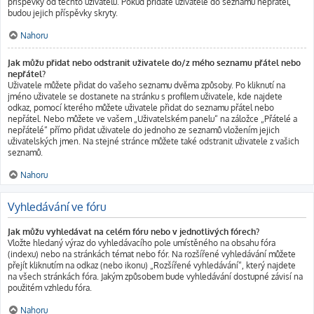
příspěvky od těchto uživatelů. Pokud přidáte uživatele do seznamu nepřátel,
budou jejich příspěvky skryty.
Nahoru
Jak můžu přidat nebo odstranit uživatele do/z mého seznamu přátel nebo
nepřátel?
Uživatele můžete přidat do vašeho seznamu dvěma způsoby. Po kliknutí na
jméno uživatele se dostanete na stránku s profilem uživatele, kde najdete
odkaz, pomocí kterého můžete uživatele přidat do seznamu přátel nebo
nepřátel. Nebo můžete ve vašem „Uživatelském panelu“ na záložce „Přátelé a
nepřátelé“ přímo přidat uživatele do jednoho ze seznamů vložením jejich
uživatelských jmen. Na stejné stránce můžete také odstranit uživatele z vašich
seznamů.
Nahoru
Vyhledávání ve fóru
Jak můžu vyhledávat na celém fóru nebo v jednotlivých fórech?
Vložte hledaný výraz do vyhledávacího pole umístěného na obsahu fóra
(indexu) nebo na stránkách témat nebo fór. Na rozšířené vyhledávání můžete
přejít kliknutím na odkaz (nebo ikonu) „Rozšířené vyhledávání“, který najdete
na všech stránkách fóra. Jakým způsobem bude vyhledávání dostupné závisí na
použitém vzhledu fóra.
Nahoru