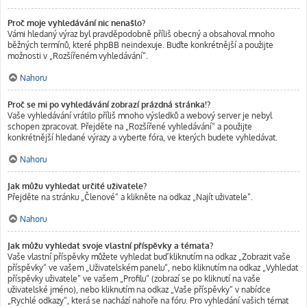
Proč moje vyhledávání nic nenašlo?
Vámi hledaný výraz byl pravděpodobně příliš obecný a obsahoval mnoho
běžných termínů, které phpBB neindexuje. Buďte konkrétnější a použijte
možnosti v „Rozšířeném vyhledávání“.
Nahoru
Proč se mi po vyhledávání zobrazí prázdná stránka!?
Vaše vyhledávání vrátilo příliš mnoho výsledků a webový server je nebyl
schopen zpracovat. Přejděte na „Rozšířené vyhledávání“ a použijte
konkrétnější hledané výrazy a vyberte fóra, ve kterých budete vyhledávat.
Nahoru
Jak můžu vyhledat určité uživatele?
Přejděte na stránku „Členové“ a klikněte na odkaz „Najít uživatele“.
Nahoru
Jak můžu vyhledat svoje vlastní příspěvky a témata?
Vaše vlastní příspěvky můžete vyhledat buď kliknutím na odkaz „Zobrazit vaše
příspěvky“ ve vašem „Uživatelském panelu“, nebo kliknutím na odkaz „Vyhledat
příspěvky uživatele“ ve vašem „Profilu“ (zobrazí se po kliknutí na vaše
uživatelské jméno), nebo kliknutím na odkaz „Vaše příspěvky“ v nabídce
„Rychlé odkazy“, která se nachází nahoře na fóru. Pro vyhledání vašich témat