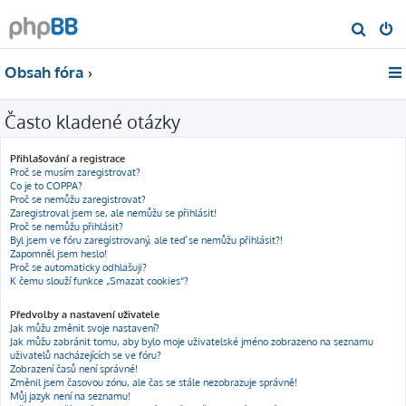
H
l
Obsah fóra
e
d
Často kladené otázky
a
t
Přihlašování a registrace
Proč se musím zaregistrovat?
Co je to COPPA?
Proč se nemůžu zaregistrovat?
Zaregistroval jsem se, ale nemůžu se přihlásit!
Proč se nemůžu přihlásit?
Byl jsem ve fóru zaregistrovaný, ale teď se nemůžu přihlásit?!
Zapomněl jsem heslo!
Proč se automaticky odhlašuji?
K čemu slouží funkce „Smazat cookies“?
Předvolby a nastavení uživatele
Jak můžu změnit svoje nastavení?
Jak můžu zabránit tomu, aby bylo moje uživatelské jméno zobrazeno na seznamu
uživatelů nacházejících se ve fóru?
Zobrazení časů není správné!
Změnil jsem časovou zónu, ale čas se stále nezobrazuje správně!
Můj jazyk není na seznamu!