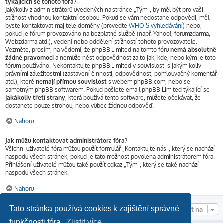
týkajících se tohoto fóra?
Jakýkoliv z administrátorů uvedených na stránce „Tým“, by měl být pro vaši
stížnost vhodnou kontaktní osobou. Pokud se vám nedostane odpovědi, měli
byste kontaktovat majitele domény (proveďte
WHOIS vyhledávání
) nebo,
pokud je fórum provozováno na bezplatné službě (např. Yahoo!, forumzdarma,
Webzdarma atd.), vedení nebo oddělení stížností tohoto provozovatele.
Vezměte, prosím, na vědomí, že phpBB Limited na tomto fóru
nemá absolutně
žádné pravomoci
a nemůže nést odpovědnost za to jak, kde, nebo kým je toto
fórum používáno. Nekontaktujte phpBB Limited v souvislosti s jakýmikoliv
právními záležitostmi (zastavení činnosti, odpovědnost, pomlouvačný komentář
atd.), které
nemají přímou souvislost
s webem phpBB.com, nebo se
samotným phpBB softwarem. Pokud pošlete email phpBB Limited týkající se
jakákoliv třetí strany
, která používá tento software, můžete očekávat, že
dostanete pouze strohou, nebo vůbec žádnou odpověď.
Nahoru
Jak můžu kontaktovat administrátora fóra?
Všichni uživatelé fóra můžou použít formulář „Kontaktujte nás“, který se nachází
naspodu všech stránek, pokud je tato možnost povolena administrátorem fóra.
Přihlášení uživatelé můžou také použít odkaz „Tým“, který se také nachází
naspodu všech stránek.
Nahoru
Tato stránka používá cookies k zajištění správné
Přejít na
funkčnosti fóra.
Zjistit více