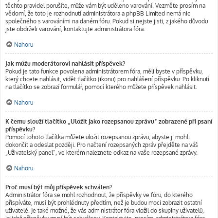
těchto pravidel porušíte, může vám být uděleno varování. Vezměte prosím na
vědomí, že toto je rozhodnutí administrátora a phpBB Limited nemá nic
společného s varováními na daném fóru. Pokud si nejste jisti, z jakého důvodu
jste obdrželi varování, kontaktujte administrátora fóra.
Nahoru
Jak můžu moderátorovi nahlásit příspěvek?
Pokud je tato funkce povolena administrátorem fóra, měli byste v příspěvku,
který chcete nahlásit, vidět tlačítko (ikonu) pro nahlášení příspěvku. Po kliknutí
na tlačítko se zobrazí formulář, pomocí kterého můžete příspěvek nahlásit.
Nahoru
K čemu slouží tlačítko „Uložit jako rozepsanou zprávu“ zobrazené při psaní
příspěvku?
Pomocí tohoto tlačítka můžete uložit rozepsanou zprávu, abyste ji mohli
dokončit a odeslat později. Pro načtení rozepsaných zpráv přejděte na váš
„Uživatelský panel“, ve kterém naleznete odkaz na vaše rozepsané zprávy.
Nahoru
Proč musí být můj příspěvek schválen?
Administrátor fóra se mohl rozhodnout, že příspěvky ve fóru, do kterého
přispíváte, musí být prohlédnuty předtím, než je budou moci zobrazit ostatní
uživatelé. Je také možné, že vás administrátor fóra vložil do skupiny uživatelů,