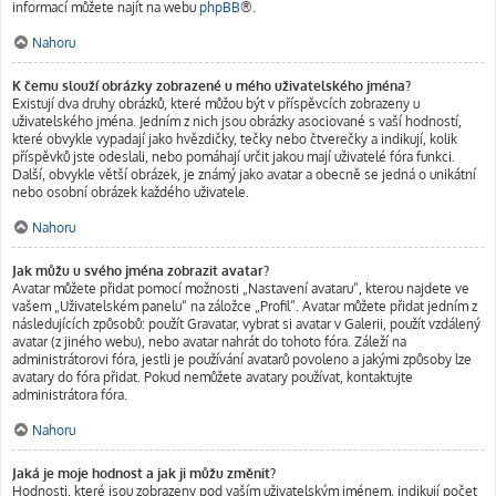
informací můžete najít na webu
phpBB
®.
Nahoru
K čemu slouží obrázky zobrazené u mého uživatelského jména?
Existují dva druhy obrázků, které můžou být v příspěvcích zobrazeny u
uživatelského jména. Jedním z nich jsou obrázky asociované s vaší hodností,
které obvykle vypadají jako hvězdičky, tečky nebo čtverečky a indikují, kolik
příspěvků jste odeslali, nebo pomáhají určit jakou mají uživatelé fóra funkci.
Další, obvykle větší obrázek, je známý jako avatar a obecně se jedná o unikátní
nebo osobní obrázek každého uživatele.
Nahoru
Jak můžu u svého jména zobrazit avatar?
Avatar můžete přidat pomocí možnosti „Nastavení avataru“, kterou najdete ve
vašem „Uživatelském panelu“ na záložce „Profil“. Avatar můžete přidat jedním z
následujících způsobů: použít Gravatar, vybrat si avatar v Galerii, použít vzdálený
avatar (z jiného webu), nebo avatar nahrát do tohoto fóra. Záleží na
administrátorovi fóra, jestli je používání avatarů povoleno a jakými způsoby lze
avatary do fóra přidat. Pokud nemůžete avatary používat, kontaktujte
administrátora fóra.
Nahoru
Jaká je moje hodnost a jak ji můžu změnit?
Hodnosti, které jsou zobrazeny pod vaším uživatelským jménem, indikují počet