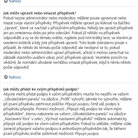
Nahoru
Jak můžu upravit nebo smazat příspěvek?
Pokud nejste administrátor nebo moderátor, můžete pouze upravovat nebo
mazat svoje vlastní příspěvky. Příspěvek můžete upravit po kliknutí na tlačítko
„Upravit“, které se nachází v příslušném příspěvku. Někdy lze upravit příspěvek
jen po omezenou dobu po jeho odeslání. Pokud již někdo na příspěvek
odpověděl a vy se do tématu vrátíte, najdete pod ním krátký text, ve kterém je
uvedeno kolikrát a kdy jste příspěvek upravili. Toto bude zobrazeno pouze v
případě, že někdo do tématu pošle odpověď, ale neobjeví se to, pokud
moderátor nebo administrátor upraví příspěvek, ačkoli ti mohou zanechat na
základě vlastního uvážení vzkaz, proč příspěvek upravili. Vezměte prosím na
vědomí, že normální uživatelé nemůžou smazat příspěvek, když k němu někdo
pošle odpověď.
Nahoru
Jak můžu přidat ke svým příspěvků podpis?
Abyste mohli přidat podpis k vašim příspěvkům, musíte ho nejdřív ve vašem
„Uživatelském panelu“ na záložce „Profil“ vytvořit. Jakmile ho vytvoříte, můžete
při psaní příspěvku zatrhnout políčko
Připojit podpis
, čímž váš podpis k
příspěvku připojíte. Pomocí možnosti „Připojit můj podpis ke všem mým
příspěvkům“, kterou naleznete ve vašem „Uživatelském panelu“ na záložce
„Nastavení fóra“ v sekci „Výchozí nastavení příspěvků“ můžete automaticky
připojit váš podpis ke všem vašim příspěvkům. Pokud to uděláte, můžete stále
zamezit připojení vašeho podpisu k jednotlivým příspěvkům tak, že během
psaní příspěvku zrušíte zaškrtnutí možnosti
Připojit podpis
.