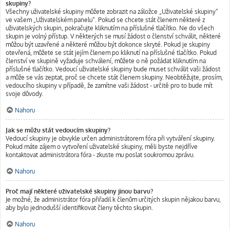
skupiny?
Všechny uživatelské skupiny můžete zobrazit na záložce „Uživatelské skupiny“
ve vašem „Uživatelském panelu“. Pokud se chcete stát členem některé z
uživatelských skupin, pokračujte kliknutím na příslušné tlačítko. Ne do všech
skupin je volný přístup. V některých se musí žádost o členství schválit, některé
můžou být uzavřené a některé můžou být dokonce skryté. Pokud je skupiny
otevřená, můžete se stát jejím členem po kliknutí na příslušné tlačítko. Pokud
členství ve skupině vyžaduje schválení, můžete o ně požádat kliknutím na
příslušné tlačítko. Vedoucí uživatelské skupiny bude muset schválit vaši žádost
a může se vás zeptat, proč se chcete stát členem skupiny. Neobtěžujte, prosím,
vedoucího skupiny v případě, že zamítne vaši žádost - určitě pro to bude mít
svoje důvody.
Nahoru
Jak se můžu stát vedoucím skupiny?
Vedoucí skupiny je obvykle určen administrátorem fóra při vytváření skupiny.
Pokud máte zájem o vytvoření uživatelské skupiny, měli byste nejdříve
kontaktovat administrátora fóra - zkuste mu poslat soukromou zprávu.
Nahoru
Proč mají některé uživatelské skupiny jinou barvu?
Je možné, že administrátor fóra přiřadil k členům určitých skupin nějakou barvu,
aby bylo jednodušší identifikovat členy těchto skupin.
Nahoru