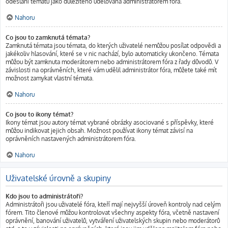
odeslání tématu jako důležitého udělována administrátorem fóra.
Nahoru
Co jsou to zamknutá témata?
Zamknutá témata jsou témata, do kterých uživatelé nemůžou posílat odpovědi a
jakékoliv hlasování, které se v nic nachází, bylo automaticky ukončeno. Témata
můžou být zamknuta moderátorem nebo administrátorem fóra z řady důvodů. V
závislosti na oprávněních, které vám udělil administrátor fóra, můžete také mít
možnost zamykat vlastní témata.
Nahoru
Co jsou to ikony témat?
Ikony témat jsou autory témat vybrané obrázky asociované s příspěvky, které
můžou indikovat jejich obsah. Možnost používat ikony témat závisí na
oprávněních nastavených administrátorem fóra.
Nahoru
Uživatelské úrovně a skupiny
Kdo jsou to administrátoři?
Administrátoři jsou uživatelé fóra, kteří mají nejvyšší úroveň kontroly nad celým
fórem. Tito členové můžou kontrolovat všechny aspekty fóra, včetně nastavení
oprávnění, banování uživatelů, vytváření uživatelských skupin nebo moderátorů