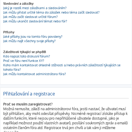
Sledování a záložky
Jaký je rozdíl mezi záložkami a sledováním?
Jak můžu přidat určité téma do záložek nebo téma začít sledovat?
Jak můžu začít sledovat určité fórum?
Jak můžu ukončit sledování témat nebo fór?
Přílohy
Jaké přílohy jsou na tomto fóru povoleny?
Jak můžu najít všechny svoje přílohy?
Záležitosti týkající se phpBB
Kdo napsal toto diskusní fórum?
Proč ve fóru není funkce XY?
Koho mám kontaktovat ohledně stížnosti a/nebo právních záležitostí týkajících se
tohoto fóra?
Jak můžu kontaktovat administrátora fóra?
Přihlašování a registrace
Proč se musím zaregistrovat?
Možná nemusíte, záleží na administrátorovi fóra, jestli nastaví, že uživatel musí
být přihlášen, aby mohl odesílat příspěvky. Nicméně registrací získáte přístup k
dalším funkcím, které nejsou pro nepřihlášené uživatele dostupné, jako je
například možnost použití vlastních avatarů, posílání soukromých zpráv a emailů
ostatním členům fóra atd. Registrace trvá jen chvíli a tak vám ji můžeme