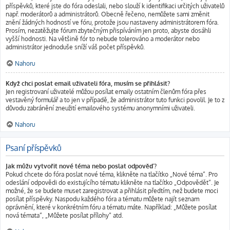
příspěvků, které jste do fóra odeslali, nebo slouží k identifikaci určitých uživatelů
např. moderátorů a administrátorů. Obecně řečeno, nemůžete sami změnit
znění žádných hodností ve fóru, protože jsou nastaveny administrátorem fóra.
Prosím, nezatěžujte fórum zbytečným přispíváním jen proto, abyste dosáhli
vyšší hodnosti. Na většině fór to nebude tolerováno a moderátor nebo
administrátor jednoduše sníží váš počet příspěvků.
Nahoru
Když chci poslat email uživateli fóra, musím se přihlásit?
Jen registrovaní uživatelé můžou posílat emaily ostatním členům fóra přes
vestavěný formulář a to jen v případě, že administrátor tuto funkci povolil. Je to z
důvodu zabránění zneužití emailového systému anonymními uživateli.
Nahoru
Psaní příspěvků
Jak můžu vytvořit nové téma nebo poslat odpověď?
Pokud chcete do fóra poslat nové téma, klikněte na tlačítko „Nové téma“. Pro
odeslání odpovědi do existujícího tématu klikněte na tlačítko „Odpovědět“. Je
možné, že se budete muset zaregistrovat a přihlásit předtím, než budete moci
posílat příspěvky. Naspodu každého fóra a tématu můžete najít seznam
oprávnění, které v konkrétním fóru a tématu máte. Například: „Můžete posílat
nová témata“, „Můžete posílat přílohy“ atd.