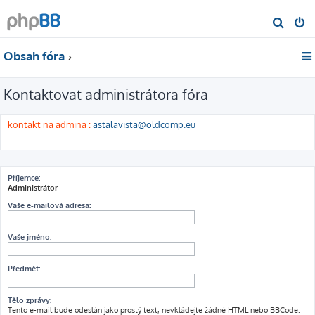
H
l
Obsah fóra
e
d
Kontaktovat administrátora fóra
a
t
kontakt na admina :
astalavista@oldcomp.eu
Příjemce:
Administrátor
Vaše e-mailová adresa:
Vaše jméno:
Předmět:
Tělo zprávy:
Tento e-mail bude odeslán jako prostý text, nevkládejte žádné HTML nebo BBCode.