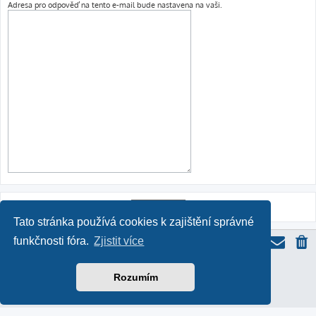
Adresa pro odpověď na tento e-mail bude nastavena na vaši.
Tato stránka používá cookies k zajištění správné
funkčnosti fóra.
Zjistit více
ProLight Style by
Ian Bradley
Rozumím
Založeno na
phpBB
® Forum Software © phpBB Limited
Český překlad –
phpBB.cz
Soukromí
|
Podmínky