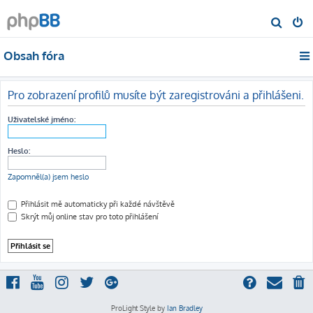
H
l
Obsah fóra
e
d
a
Pro zobrazení profilů musíte být zaregistrováni a přihlášeni.
t
Uživatelské jméno:
Heslo:
Zapomněl(a) jsem heslo
Přihlásit mě automaticky při každé návštěvě
Skrýt můj online stav pro toto přihlášení
ProLight Style by
Ian Bradley