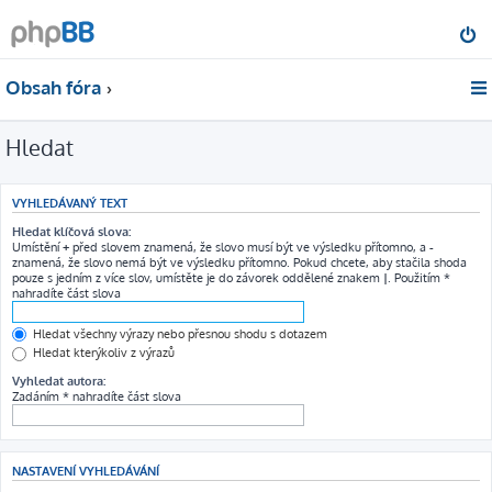
Obsah fóra
Hledat
VYHLEDÁVANÝ TEXT
Hledat klíčová slova:
Umístění
+
před slovem znamená, že slovo musí být ve výsledku přítomno, a
-
znamená, že slovo nemá být ve výsledku přítomno. Pokud chcete, aby stačila shoda
pouze s jedním z více slov, umístěte je do závorek oddělené znakem
|
. Použitím *
nahradíte část slova
Hledat všechny výrazy nebo přesnou shodu s dotazem
Hledat kterýkoliv z výrazů
Vyhledat autora:
Zadáním * nahradíte část slova
NASTAVENÍ VYHLEDÁVÁNÍ