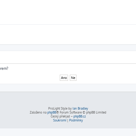
órem?
ProLight Style by
Ian Bradley
Založeno na
phpBB
® Forum Software © phpBB Limited
Český překlad –
phpBB.cz
Soukromí
|
Podmínky