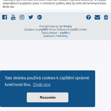
zodpovědnost za jakýkoliv pokus o vniknutí do systému, který by mohl vést ke kompromitaci
těchto dat.
ProLight Style by
Ian Bradley
Založeno na
phpBB
® Forum Software © phpBB Limited
Český překlad –
phpBB.cz
Soukromí
|
Podmínky
Tato stránka používá cookies k zajištění správné
funkčnosti fóra.
Zjistit více
Rozumím