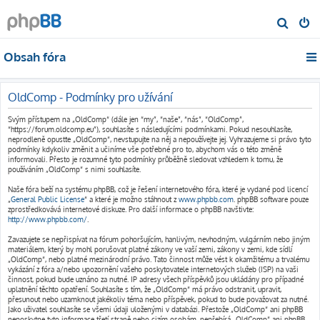
H
l
Obsah fóra
e
d
a
OldComp - Podmínky pro užívání
t
Svým přístupem na „OldComp“ (dále jen “my”, “naše”, “nás”, “OldComp”,
“https://forum.oldcomp.eu”), souhlasíte s následujícími podmínkami. Pokud nesouhlasíte,
neprodleně opusťte „OldComp“, nevstupujte na něj a nepoužívejte jej. Vyhrazujeme si právo tyto
podmínky kdykoliv změnit a učiníme vše potřebné pro to, abychom vás o této změně
informovali. Přesto je rozumné tyto podmínky průběžně sledovat vzhledem k tomu, že
používáním „OldComp“ s nimi souhlasíte.
Naše fóra beží na systému phpBB, což je řešení internetového fóra, které je vydané pod licencí
„
General Public License
“ a které je možno stáhnout z
www.phpbb.com
. phpBB software pouze
zprostředkovává internetové diskuze. Pro další informace o phpBB navštivte:
http://www.phpbb.com/
.
Zavazujete se nepřispívat na fórum pohoršujícím, hanlivým, nevhodným, vulgárním nebo jiným
materiálem, který by mohl porušovat platné zákony ve vaší zemi, zákony v zemi, kde sídlí
„OldComp“, nebo platné mezinárodní právo. Tato činnost může vést k okamžitému a trvalému
vykázání z fóra a/nebo upozornění vašeho poskytovatele internetových služeb (ISP) na vaši
činnost, pokud bude uznáno za nutné. IP adresy všech příspěvků jsou ukládány pro případné
uplatnění těchto opatření. Souhlasíte s tím, že „OldComp“ má právo odstranit, upravit,
přesunout nebo uzamknout jakékoliv téma nebo příspěvek, pokud to bude považovat za nutné.
Jako uživatel souhlasíte se všemi údaji uloženými v databázi. Přestože „OldComp“ ani phpBB
neposkytne tyto informace třetí straně nebo cizím osobám, nepřebírá „OldComp“ ani phpBB