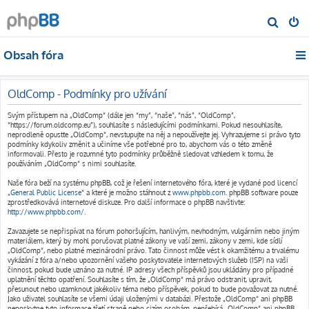
H
l
Obsah fóra
e
d
a
OldComp - Podmínky pro užívání
t
Svým přístupem na „OldComp“ (dále jen “my”, “naše”, “nás”, “OldComp”,
“https://forum.oldcomp.eu”), souhlasíte s následujícími podmínkami. Pokud nesouhlasíte,
neprodleně opusťte „OldComp“, nevstupujte na něj a nepoužívejte jej. Vyhrazujeme si právo tyto
podmínky kdykoliv změnit a učiníme vše potřebné pro to, abychom vás o této změně
informovali. Přesto je rozumné tyto podmínky průběžně sledovat vzhledem k tomu, že
používáním „OldComp“ s nimi souhlasíte.
Naše fóra beží na systému phpBB, což je řešení internetového fóra, které je vydané pod licencí
„
General Public License
“ a které je možno stáhnout z
www.phpbb.com
. phpBB software pouze
zprostředkovává internetové diskuze. Pro další informace o phpBB navštivte:
http://www.phpbb.com/
.
Zavazujete se nepřispívat na fórum pohoršujícím, hanlivým, nevhodným, vulgárním nebo jiným
materiálem, který by mohl porušovat platné zákony ve vaší zemi, zákony v zemi, kde sídlí
„OldComp“, nebo platné mezinárodní právo. Tato činnost může vést k okamžitému a trvalému
vykázání z fóra a/nebo upozornění vašeho poskytovatele internetových služeb (ISP) na vaši
činnost, pokud bude uznáno za nutné. IP adresy všech příspěvků jsou ukládány pro případné
uplatnění těchto opatření. Souhlasíte s tím, že „OldComp“ má právo odstranit, upravit,
přesunout nebo uzamknout jakékoliv téma nebo příspěvek, pokud to bude považovat za nutné.
Jako uživatel souhlasíte se všemi údaji uloženými v databázi. Přestože „OldComp“ ani phpBB
neposkytne tyto informace třetí straně nebo cizím osobám, nepřebírá „OldComp“ ani phpBB