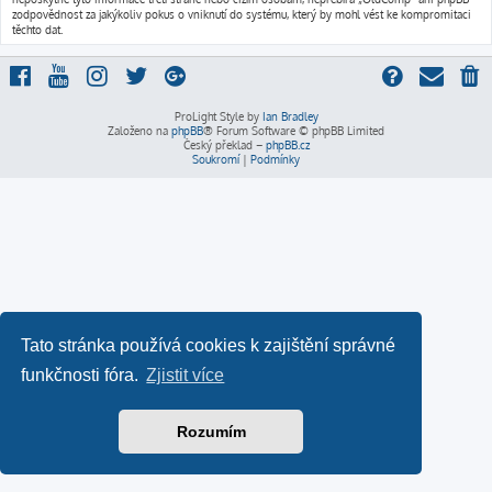
zodpovědnost za jakýkoliv pokus o vniknutí do systému, který by mohl vést ke kompromitaci
těchto dat.
ProLight Style by
Ian Bradley
Založeno na
phpBB
® Forum Software © phpBB Limited
Český překlad –
phpBB.cz
Soukromí
|
Podmínky
Tato stránka používá cookies k zajištění správné
funkčnosti fóra.
Zjistit více
Rozumím