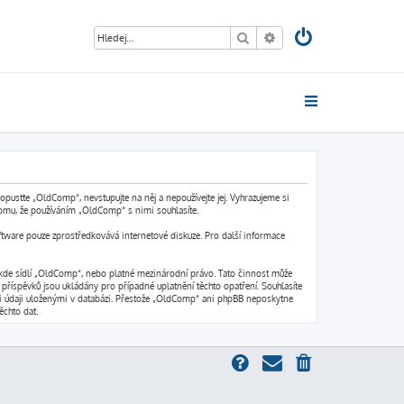
Hledat
Pokročilé hledání
usťte „OldComp“, nevstupujte na něj a nepoužívejte jej. Vyhrazujeme si
omu, že používáním „OldComp“ s nimi souhlasíte.
ftware pouze zprostředkovává internetové diskuze. Pro další informace
 kde sídlí „OldComp“, nebo platné mezinárodní právo. Tato činnost může
příspěvků jsou ukládány pro případné uplatnění těchto opatření. Souhlasíte
emi údaji uloženými v databázi. Přestože „OldComp“ ani phpBB neposkytne
chto dat.