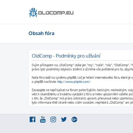
Obsah fóra
OldComp - Podmínky pro užívání
Svým přístupem na „OldComp“ (dále jen “my”, “naše”, “nás”, “OldComp”, “htt
právo tyto podmínky kdykoliv změnit a učiníme vše potřebné pro to, abych
Naše fóra beží na systému phpBB, což je řešení internetového fóra, které je 
o phpBB navštivte:
http://www.phpbb.com/
.
Zavazujete se nepřispívat na fórum pohoršujícím, hanlivým, nevhodným, vul
vést k okamžitému a trvalému vykázání z fóra a/nebo upozornění vašeho posk
s tím, že „OldComp“ má právo odstranit, upravit, přesunout nebo uzamknout
tyto informace třetí straně nebo cizím osobám, nepřebírá „OldComp“ ani ph