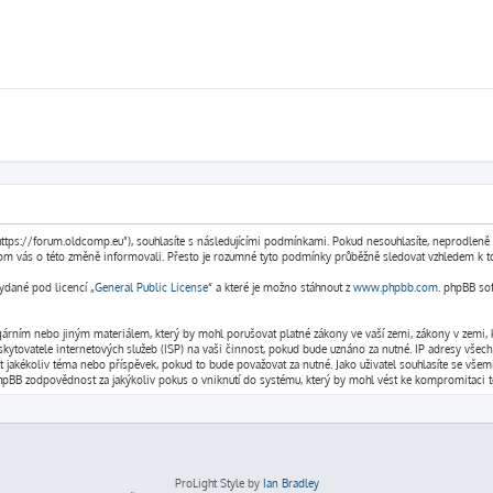
ps://forum.oldcomp.eu”), souhlasíte s následujícími podmínkami. Pokud nesouhlasíte, neprodleně op
om vás o této změně informovali. Přesto je rozumné tyto podmínky průběžně sledovat vzhledem k t
vydané pod licencí „
General Public License
“ a které je možno stáhnout z
www.phpbb.com
. phpBB so
gárním nebo jiným materiálem, který by mohl porušovat platné zákony ve vaší zemi, zákony v zemi,
ytovatele internetových služeb (ISP) na vaši činnost, pokud bude uznáno za nutné. IP adresy všech 
 jakékoliv téma nebo příspěvek, pokud to bude považovat za nutné. Jako uživatel souhlasíte se vš
pBB zodpovědnost za jakýkoliv pokus o vniknutí do systému, který by mohl vést ke kompromitaci tě
ProLight Style by
Ian Bradley