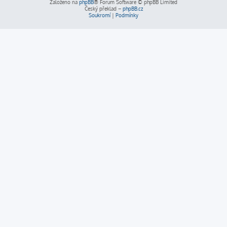
Založeno na
phpBB
® Forum Software © phpBB Limited
Český překlad –
phpBB.cz
Soukromí
|
Podmínky