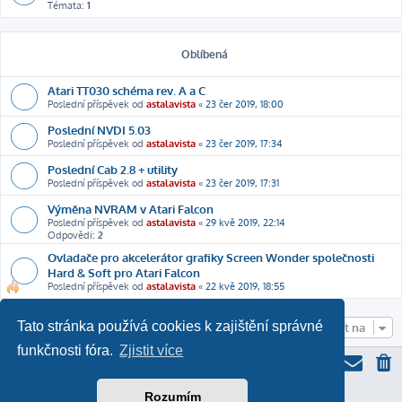
Témata:
1
Oblíbená
Atari TT030 schéma rev. A a C
Poslední příspěvek od
astalavista
«
23 čer 2019, 18:00
Poslední NVDI 5.03
Poslední příspěvek od
astalavista
«
23 čer 2019, 17:34
Poslední Cab 2.8 + utility
Poslední příspěvek od
astalavista
«
23 čer 2019, 17:31
Výměna NVRAM v Atari Falcon
Poslední příspěvek od
astalavista
«
29 kvě 2019, 22:14
Odpovědi:
2
Ovladače pro akcelerátor grafiky Screen Wonder společnosti
Hard & Soft pro Atari Falcon
Poslední příspěvek od
astalavista
«
22 kvě 2019, 18:55
Tato stránka používá cookies k zajištění správné
Přejít na
funkčnosti fóra.
Zjistit více
Rozumím
ProLight Style by
Ian Bradley