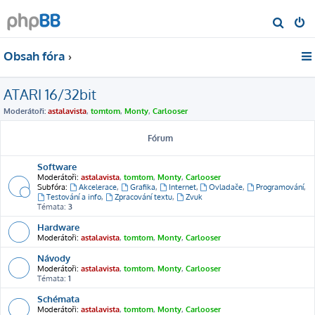
H
l
Obsah fóra
e
d
ATARI 16/32bit
a
t
Moderátoři:
astalavista
,
tomtom
,
Monty
,
Carlooser
Fórum
Software
Moderátoři:
astalavista
,
tomtom
,
Monty
,
Carlooser
Subfóra:
Akcelerace
,
Grafika
,
Internet
,
Ovladače
,
Programování
,
Testování a info
,
Zpracování textu
,
Zvuk
Témata:
3
Hardware
Moderátoři:
astalavista
,
tomtom
,
Monty
,
Carlooser
Návody
Moderátoři:
astalavista
,
tomtom
,
Monty
,
Carlooser
Témata:
1
Schémata
Moderátoři:
astalavista
,
tomtom
,
Monty
,
Carlooser