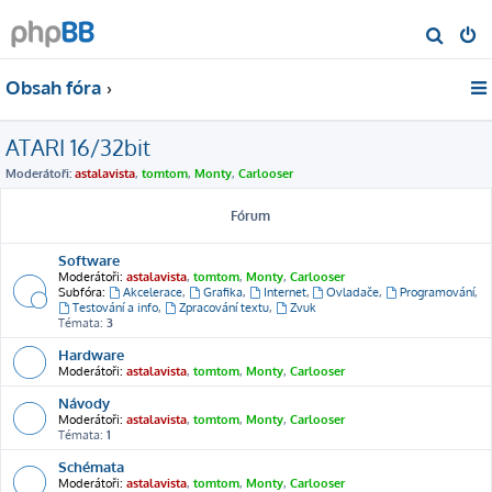
H
l
Obsah fóra
e
d
ATARI 16/32bit
a
t
Moderátoři:
astalavista
,
tomtom
,
Monty
,
Carlooser
Fórum
Software
Moderátoři:
astalavista
,
tomtom
,
Monty
,
Carlooser
Subfóra:
Akcelerace
,
Grafika
,
Internet
,
Ovladače
,
Programování
,
Testování a info
,
Zpracování textu
,
Zvuk
Témata:
3
Hardware
Moderátoři:
astalavista
,
tomtom
,
Monty
,
Carlooser
Návody
Moderátoři:
astalavista
,
tomtom
,
Monty
,
Carlooser
Témata:
1
Schémata
Moderátoři:
astalavista
,
tomtom
,
Monty
,
Carlooser