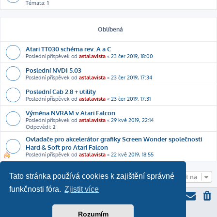
Témata:
1
Oblíbená
Atari TT030 schéma rev. A a C
Poslední příspěvek od
astalavista
«
23 čer 2019, 18:00
Poslední NVDI 5.03
Poslední příspěvek od
astalavista
«
23 čer 2019, 17:34
Poslední Cab 2.8 + utility
Poslední příspěvek od
astalavista
«
23 čer 2019, 17:31
Výměna NVRAM v Atari Falcon
Poslední příspěvek od
astalavista
«
29 kvě 2019, 22:14
Odpovědi:
2
Ovladače pro akcelerátor grafiky Screen Wonder společnosti
Hard & Soft pro Atari Falcon
Poslední příspěvek od
astalavista
«
22 kvě 2019, 18:55
Tato stránka používá cookies k zajištění správné
Přejít na
funkčnosti fóra.
Zjistit více
Rozumím
ProLight Style by
Ian Bradley