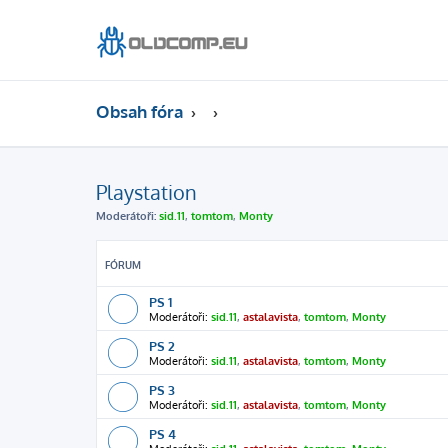
Obsah fóra
Playstation
Moderátoři:
sid.11
,
tomtom
,
Monty
FÓRUM
PS 1
Moderátoři:
sid.11
,
astalavista
,
tomtom
,
Monty
PS 2
Moderátoři:
sid.11
,
astalavista
,
tomtom
,
Monty
PS 3
Moderátoři:
sid.11
,
astalavista
,
tomtom
,
Monty
PS 4