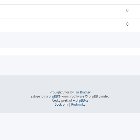
0
0
ilé hledání
ProLight Style by
Ian Bradley
Založeno na
phpBB
® Forum Software © phpBB Limited
Český překlad –
phpBB.cz
Soukromí
|
Podmínky