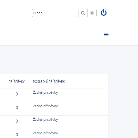
Hledat
Pokročilé hledání
PŘÍSPĚVKY
POSLEDNÍ PŘÍSPĚVEK
Žádné příspěvky
0
Žádné příspěvky
0
Žádné příspěvky
0
Žádné příspěvky
0