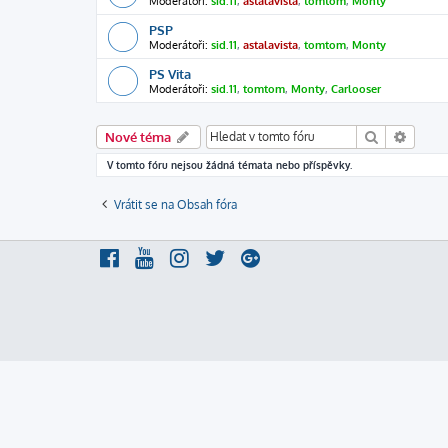
Moderátoři:
sid.11
,
astalavista
,
tomtom
,
Monty
PSP
Moderátoři:
sid.11
,
astalavista
,
tomtom
,
Monty
PS Vita
Moderátoři:
sid.11
,
tomtom
,
Monty
,
Carlooser
Hledat
Pokroč
Nové téma
V tomto fóru nejsou žádná témata nebo příspěvky.
Vrátit se na Obsah fóra