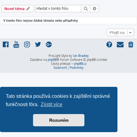
Hledat
Pokročilé hledání
Nové téma
V tomto fóru nejsou žádná témata nebo příspěvky.
Přejít na
ProLight Style by
Ian Bradley
Založeno na
phpBB
® Forum Software © phpBB Limited
Český překlad –
phpBB.cz
Soukromí
|
Podmínky
Tato stránka používá cookies k zajištění správné
funkčnosti fóra.
Zjistit více
Rozumím